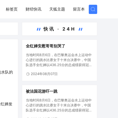
标签页
财经快讯
天狐主题
留言本
快讯 · 24H
全红婵安慰哥哥别哭了
当地时间8月6日，在巴黎奥运会水上运动中
心进行的跳水比赛女子十米台决赛中，中国
队选手全红婵以436.25分的总成绩获得冠
军，帮助中国队实现该项目五连冠。陈芋汐
跳水队的
2024年08月07日
获得银牌。中国跳水队在本届奥运会已收获5
枚金牌。8月6日，全红婵（右）和陈芋汐展
示奖牌。当日，在巴黎奥…
被法国花游吓一跳
当地时间8月6日，在巴黎奥运会水上运动中
全红婵发
心进行的跳水比赛女子十米台决赛中，中国
队选手全红婵以436.25分的总成绩获得冠
军，帮助中国队实现该项目五连冠。陈芋汐