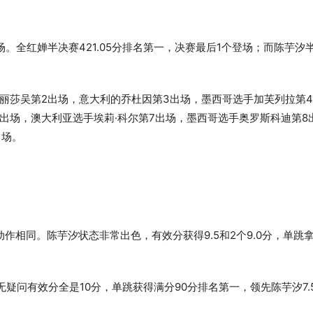
。全红婵半决赛421.05分排名第一，决赛最后1个登场；而陈芋汐
丽莎吴第2出场，意大利的乔杜因第3出场，墨西哥选手加芙列拉第
6出场，澳大利亚选手埃莉·科尔第7出场，墨西哥选手奥罗斯科迪第8
出场。
相同。陈芋汐状态非常出色，有效分获得9.5和2个9.0分，单跳
无疑问有效分全是10分，单跳获得满分90分排名第一，领先陈芋汐7.