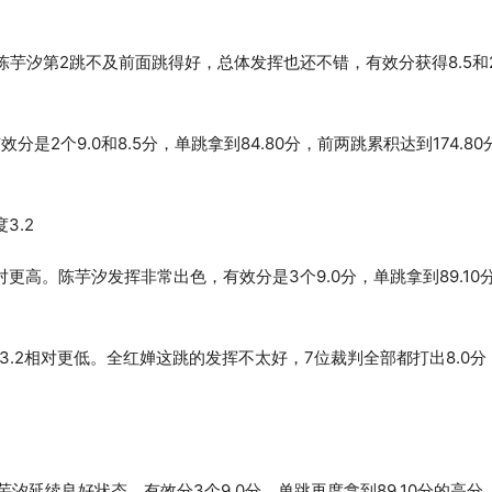
陈芋汐第2跳不及前面跳得好，总体发挥也还不错，有效分获得8.5和2
2个9.0和8.5分，单跳拿到84.80分，前两跳累积达到174.8
3.2
更高。陈芋汐发挥非常出色，有效分是3个9.0分，单跳拿到89.10
.2相对更低。全红婵这跳的发挥不太好，7位裁判全部都打出8.0分
汐延续良好状态，有效分3个9.0分，单跳再度拿到89.10分的高分