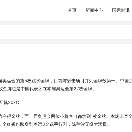
首页
新闻中心
国际时讯
届奥运会的第5枚跳水金牌，目前与射击项目并列金牌数第一。中国
枚金牌也是中国代表团在本届奥运会第22枚金牌。
飙207C
势夺得金牌，而上届奥运会两位小将各自都拿到1枚金牌。本场比赛
，全红婵也跻身到奥运3金选手行列，陈芋汐无缘大满贯。