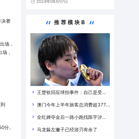
2024年08月07日
获得银牌。中国跳水队在本届奥运会已收获5
枚金牌。8月6日，全红婵（右）和陈芋汐展
示奖牌。当日，在巴黎奥…
半决赛
推荐模块B
4出场，
出场，
王楚钦回应球拍事件：自己是受害
拿到
者，“我不想讨论”
澳门今年上半年旅客总消费超377
亿澳门元 同比增长16.4%
全红婵夺金后一路小跑找陈芋汐拥
50分。
抱热
马龙躲左撇子已经游刃有余了