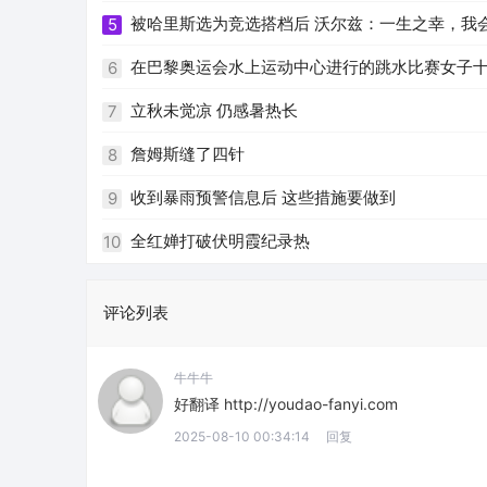
被哈里斯选为竞选搭档后 沃尔兹：一生之幸，我
5
在巴黎奥运会水上运动中心进行的跳水比赛女子
6
立秋未觉凉 仍感暑热长
7
詹姆斯缝了四针
8
收到暴雨预警信息后 这些措施要做到
9
全红婵打破伏明霞纪录热
10
评论列表
牛牛牛
好翻译 http://youdao-fanyi.com
2025-08-10 00:34:14
回复