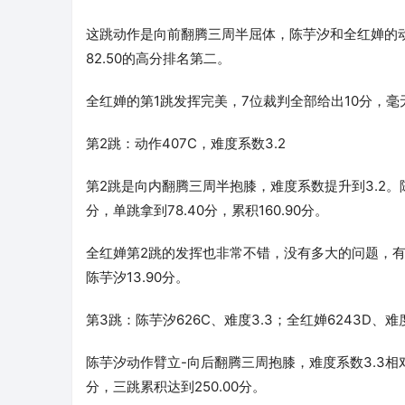
这跳动作是向前翻腾三周半屈体，陈芋汐和全红婵的动作
82.50的高分排名第二。
全红婵的第1跳发挥完美，7位裁判全部给出10分，毫
第2跳：动作407C，难度系数3.2
第2跳是向内翻腾三周半抱膝，难度系数提升到3.2。
分，单跳拿到78.40分，累积160.90分。
全红婵第2跳的发挥也非常不错，没有多大的问题，有效分是
陈芋汐13.90分。
第3跳：陈芋汐626C、难度3.3；全红婵6243D、难度
陈芋汐动作臂立-向后翻腾三周抱膝，难度系数3.3相对
分，三跳累积达到250.00分。