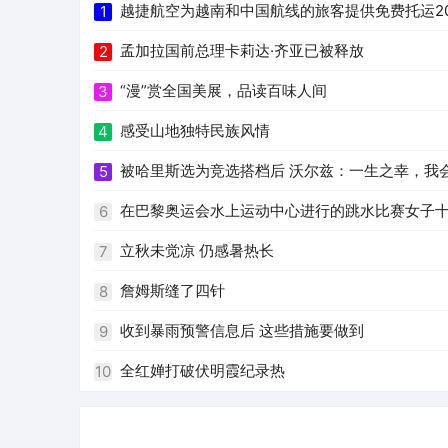
越捷航空为越南和中国航线的旅客提供免费托运2
1
孟加拉国前总理卡莉达·齐亚已被释放
2
“漫”赏全国美展，品读百味人间
3
感受山地独特民族风情
4
被哈里斯选为竞选搭档后 沃尔兹：一生之幸，我
5
在巴黎奥运会水上运动中心进行的跳水比赛女子
6
立秋未觉凉 仍感暑热长
7
詹姆斯缝了四针
8
收到暴雨预警信息后 这些措施要做到
9
全红婵打破伏明霞纪录热
10