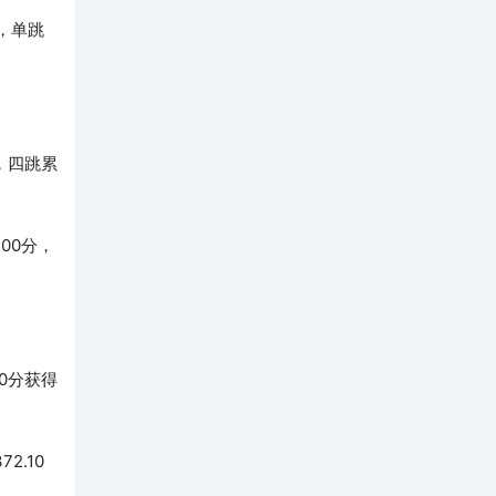
，单跳
，四跳累
00分，
0分获得
2.10