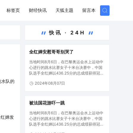
标签页
财经快讯
天狐主题
留言本
快讯 · 24H
全红婵安慰哥哥别哭了
当地时间8月6日，在巴黎奥运会水上运动中
心进行的跳水比赛女子十米台决赛中，中国
队选手全红婵以436.25分的总成绩获得冠
军，帮助中国队实现该项目五连冠。陈芋汐
跳水队的
2024年08月07日
获得银牌。中国跳水队在本届奥运会已收获5
枚金牌。8月6日，全红婵（右）和陈芋汐展
示奖牌。当日，在巴黎奥…
被法国花游吓一跳
当地时间8月6日，在巴黎奥运会水上运动中
全红婵发
心进行的跳水比赛女子十米台决赛中，中国
队选手全红婵以436.25分的总成绩获得冠
军，帮助中国队实现该项目五连冠。陈芋汐