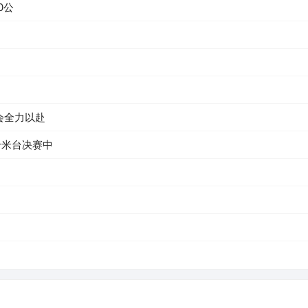
0公
会全力以赴
十米台决赛中