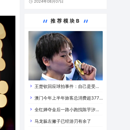
2024年08月07日
获得银牌。中国跳水队在本届奥运会已收获5
枚金牌。8月6日，全红婵（右）和陈芋汐展
示奖牌。当日，在巴黎奥…
推荐模块B
王楚钦回应球拍事件：自己是受害
者，“我不想讨论”
澳门今年上半年旅客总消费超377
亿澳门元 同比增长16.4%
全红婵夺金后一路小跑找陈芋汐拥
抱热
马龙躲左撇子已经游刃有余了