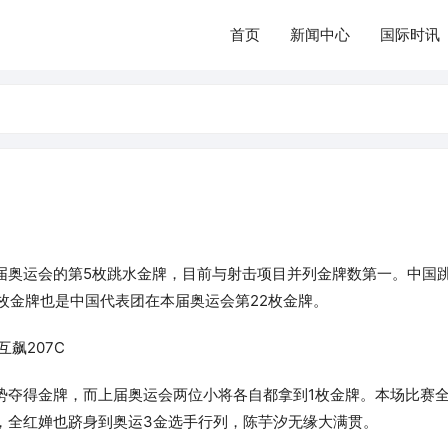
首页
新闻中心
国际时讯
届奥运会的第5枚跳水金牌，目前与射击项目并列金牌数第一。中国
枚金牌也是中国代表团在本届奥运会第22枚金牌。
飙207C
势夺得金牌，而上届奥运会两位小将各自都拿到1枚金牌。本场比赛
，全红婵也跻身到奥运3金选手行列，陈芋汐无缘大满贯。