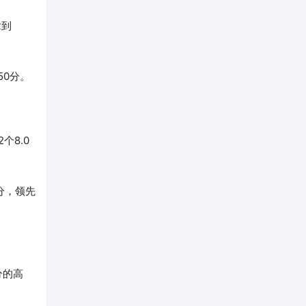
拿到
50分。
个8.0
0分，领先
分的高