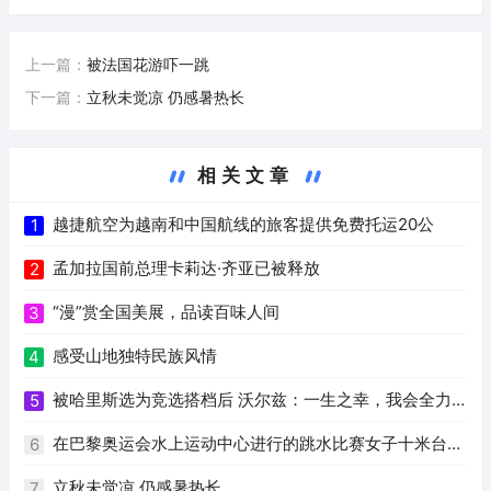
上一篇：
被法国花游吓一跳
下一篇：
立秋未觉凉 仍感暑热长
相关文章
越捷航空为越南和中国航线的旅客提供免费托运20公
1
孟加拉国前总理卡莉达·齐亚已被释放
2
“漫”赏全国美展，品读百味人间
3
感受山地独特民族风情
4
被哈里斯选为竞选搭档后 沃尔兹：一生之幸，我会全力
5
以赴
在巴黎奥运会水上运动中心进行的跳水比赛女子十米台决
6
赛中
立秋未觉凉 仍感暑热长
7