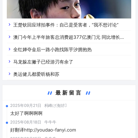
王楚钦回应球拍事件：自己是受害者，“我不想讨论”
澳门今年上半年旅客总消费超377亿澳门元 同比增长
16.4%
全红婵夺金后一路小跑找陈芋汐拥抱热
马龙躲左撇子已经游刃有余了
奥运健儿都爱听杨和苏
最新留言
2025年09月21日
杩峰け浼犲
太好了啊啊啊啊
2025年08月18日
牛牛牛
好翻译http://youdao-fanyi.com