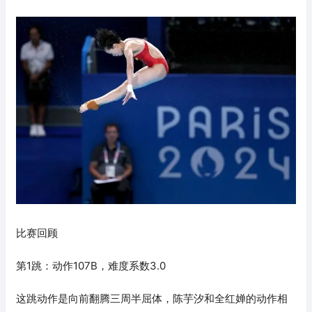
比赛回顾
第1跳：动作107B，难度系数3.0
这跳动作是向前翻腾三周半屈体，陈芋汐和全红婵的动作相