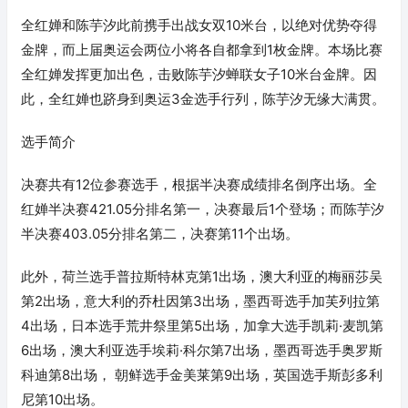
全红婵和陈芋汐此前携手出战女双10米台，以绝对优势夺得
金牌，而上届奥运会两位小将各自都拿到1枚金牌。本场比赛
全红婵发挥更加出色，击败陈芋汐蝉联女子10米台金牌。因
此，全红婵也跻身到奥运3金选手行列，陈芋汐无缘大满贯。
选手简介
决赛共有12位参赛选手，根据半决赛成绩排名倒序出场。全
红婵半决赛421.05分排名第一，决赛最后1个登场；而陈芋汐
半决赛403.05分排名第二，决赛第11个出场。
此外，荷兰选手普拉斯特林克第1出场，澳大利亚的梅丽莎吴
第2出场，意大利的乔杜因第3出场，墨西哥选手加芙列拉第
4出场，日本选手荒井祭里第5出场，加拿大选手凯莉·麦凯第
6出场，澳大利亚选手埃莉·科尔第7出场，墨西哥选手奥罗斯
科迪第8出场， 朝鲜选手金美莱第9出场，英国选手斯彭多利
尼第10出场。