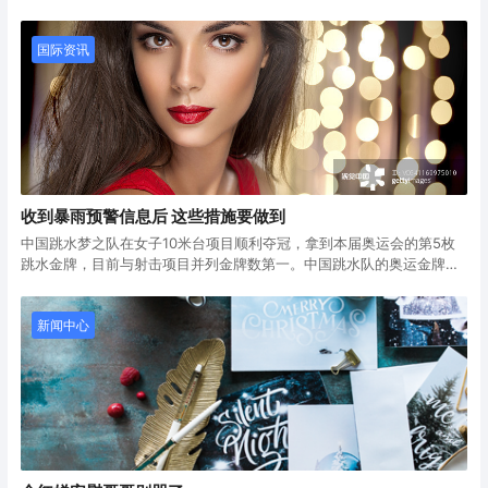
京中轴线——中国理想都城秩序的杰作”和“巴丹吉林沙漠－沙山湖泊
群”、“中国黄（渤）海候鸟栖息地（第二期）”成功列入《世界遗产名
录》，对于建设物质文明和精神文明相协调、人与自然和谐共生的中国
国际资讯
式现代化具有积极意义，为世界文明百花园增添了绚丽的色彩。
收到暴雨预警信息后 这些措施要做到
中国跳水梦之队在女子10米台项目顺利夺冠，拿到本届奥运会的第5枚
跳水金牌，目前与射击项目并列金牌数第一。中国跳水队的奥运金牌总
数达到52枚，排名各项目第一。此外，这枚金牌也是中国代表团在本届
女子10米跳台合集：全红婵陈芋汐包揽金银 神仙打架互飙207C
奥运会第22枚金牌。
全红婵和陈芋汐此前携手出战女双10米台，以绝对优势夺得金牌，而上
届奥运会两位小将各自都拿到1枚金牌。本场比赛全红婵发挥更加出色，
新闻中心
击败陈芋汐蝉联女子10米台金牌。因此，全红婵也跻身到奥运3金选手
行列，陈芋汐无缘大满贯。