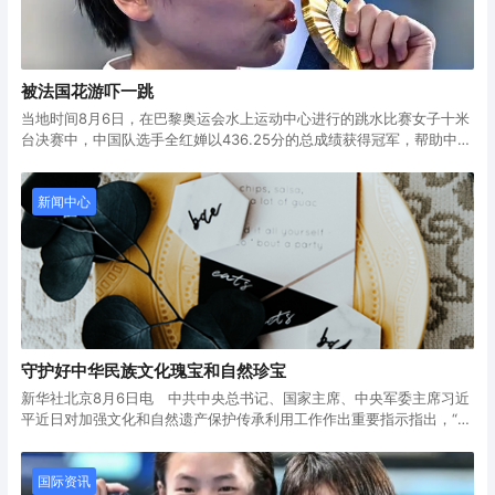
被法国花游吓一跳
当地时间8月6日，在巴黎奥运会水上运动中心进行的跳水比赛女子十米
台决赛中，中国队选手全红婵以436.25分的总成绩获得冠军，帮助中国
队实现该项目五连冠。陈芋汐获得银牌。中国跳水队在本届奥运会已收
8月6日，全红婵（右）和陈芋汐展示奖牌。当日，在巴黎奥运会跳水项
获5枚金牌。
目女子10米跳台决赛中，中国选手全红婵获得金牌，另一名中国选手陈
芋汐获得银牌。新华社
全红婵第一轮获得满分
新闻中心
全红婵第一跳丝滑入水，解说直接惊呼，“太漂亮了，一点水花都没
有！”最后，7个裁判都给了10分，全红婵第一跳拿到90.00分的满分，
全场欢呼。
守护好中华民族文化瑰宝和自然珍宝
新华社北京8月6日电 中共中央总书记、国家主席、中央军委主席习近
平近日对加强文化和自然遗产保护传承利用工作作出重要指示指出，“北
京中轴线——中国理想都城秩序的杰作”和“巴丹吉林沙漠－沙山湖泊
习近平强调，要以此次申遗成功为契机，进一步加强文化和自然遗产的
群”、“中国黄（渤）海候鸟栖息地（第二期）”成功列入《世界遗产名
整体性、系统性保护，切实提高遗产保护能力和水平，守护好中华民族
录》，对于建设物质文明和精神文明相协调、人与自然和谐共生的中国
的文化瑰宝和自然珍宝。要持续加强文化和自然遗产传承、利用工作，
国际资讯