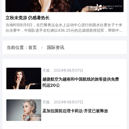
立秋未觉凉 仍感暑热长
当地时间8月6日，在巴黎奥运会水上运动中心进行的跳水比赛女子十米
台决赛中，中国队选手全红婵以436.25分的总成绩获得冠军，帮助中国
队实现该项目五连冠。陈芋汐获得银牌。中国跳水队在本届奥运会已收
8月6日，全红婵（右）和陈芋汐展示奖牌。当日，在巴黎奥运会跳水项
获5枚金牌。
目女子10米跳台决赛中，中国选手全红婵获得金牌，另一名中国选手陈
芋汐获得银牌。新华社
全红婵第一轮获得满分
当前位置：
首页
国际资讯
天狐
2024年08月07日
越捷航空为越南和中国航线的旅客提供免费
托运20公
天狐
2024年08月07日
孟加拉国前总理卡莉达·齐亚已被释放