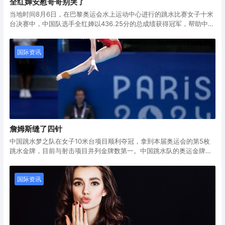
全红婵安慰哥哥别哭了
当地时间8月6日，在巴黎奥运会水上运动中心进行的跳水比赛女子十米
台决赛中，中国队选手全红婵以436.25分的总成绩获得冠军，帮助中国
队实现该项目五连冠。陈芋汐获得银牌。中国跳水队在本届奥运会已收
8月6日，全红婵（右）和陈芋汐展示奖牌。当日，在巴黎奥运会跳水项
获5枚金牌。
目女子10米跳台决赛中，中国选手全红婵获得金牌，另一名中国选手陈
芋汐获得银牌。新华社
全红婵第一轮获得满分
国际资讯
全红婵第一跳丝滑入水，解说直接惊呼，“太漂亮了，一点水花都没
有！”最后，7个裁判都给了10分，全红婵第一跳拿到90.00分的满分，
全场欢呼。
詹姆斯缝了四针
中国跳水梦之队在女子10米台项目顺利夺冠，拿到本届奥运会的第5枚
跳水金牌，目前与射击项目并列金牌数第一。中国跳水队的奥运金牌总
数达到52枚，排名各项目第一。此外，这枚金牌也是中国代表团在本届
女子10米跳台合集：全红婵陈芋汐包揽金银 神仙打架互飙207C
奥运会第22枚金牌。
全红婵和陈芋汐此前携手出战女双10米台，以绝对优势夺得金牌，而上
届奥运会两位小将各自都拿到1枚金牌。本场比赛全红婵发挥更加出色，
国际资讯
击败陈芋汐蝉联女子10米台金牌。因此，全红婵也跻身到奥运3金选手
行列，陈芋汐无缘大满贯。