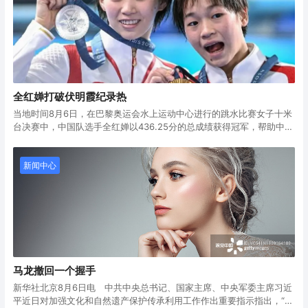
式现代化具有积极意义，为世界文明百花园增添了绚丽的色彩。
使其在新时代焕发新活力、绽放新光彩，更好满足人民群众的美好生活
需求。要加强文化和自然遗产领域国际交流合作，用实际行动为践行全
球文明倡议、推动构建人类命运共同体作出新的更大贡献。
全红婵打破伏明霞纪录热
当地时间8月6日，在巴黎奥运会水上运动中心进行的跳水比赛女子十米
台决赛中，中国队选手全红婵以436.25分的总成绩获得冠军，帮助中国
队实现该项目五连冠。陈芋汐获得银牌。中国跳水队在本届奥运会已收
8月6日，全红婵（右）和陈芋汐展示奖牌。当日，在巴黎奥运会跳水项
获5枚金牌。
目女子10米跳台决赛中，中国选手全红婵获得金牌，另一名中国选手陈
芋汐获得银牌。新华社
全红婵第一轮获得满分
新闻中心
全红婵第一跳丝滑入水，解说直接惊呼，“太漂亮了，一点水花都没
有！”最后，7个裁判都给了10分，全红婵第一跳拿到90.00分的满分，
全场欢呼。
马龙撤回一个握手
新华社北京8月6日电 中共中央总书记、国家主席、中央军委主席习近
平近日对加强文化和自然遗产保护传承利用工作作出重要指示指出，“北