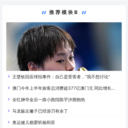
推荐模块B
王楚钦回应球拍事件：自己是受害者，“我不想讨论”
澳门今年上半年旅客总消费超377亿澳门元 同比增长
16.4%
全红婵夺金后一路小跑找陈芋汐拥抱热
马龙躲左撇子已经游刃有余了
奥运健儿都爱听杨和苏