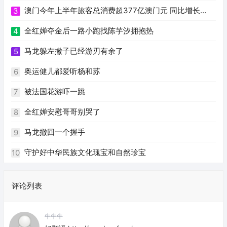
澳门今年上半年旅客总消费超377亿澳门元 同比增长
3
16.4%
全红婵夺金后一路小跑找陈芋汐拥抱热
4
马龙躲左撇子已经游刃有余了
5
奥运健儿都爱听杨和苏
6
被法国花游吓一跳
7
全红婵安慰哥哥别哭了
8
马龙撤回一个握手
9
守护好中华民族文化瑰宝和自然珍宝
10
评论列表
牛牛牛