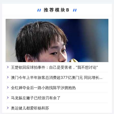
推荐模块B
王楚钦回应球拍事件：自己是受害者，“我不想讨论”
澳门今年上半年旅客总消费超377亿澳门元 同比增长
16.4%
全红婵夺金后一路小跑找陈芋汐拥抱热
马龙躲左撇子已经游刃有余了
奥运健儿都爱听杨和苏